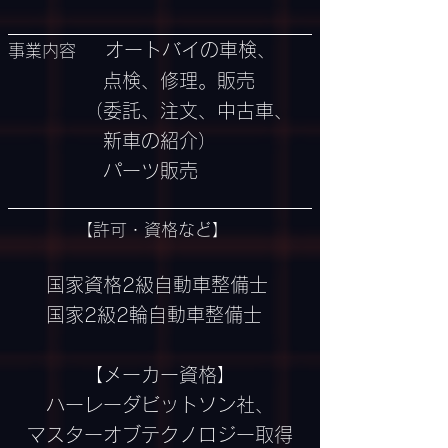
オートバイの車検、
事業内容
点検、修理。
販売
（委託、注文、中古車、
新車の紹介）
パーツ販売
【
許可・資格など】
国家資格2級自動車整備士
国家2級2輪自動車整備士
【メーカー資格】
ハーレーダビットソン社、
マスターオブテクノロジー取得