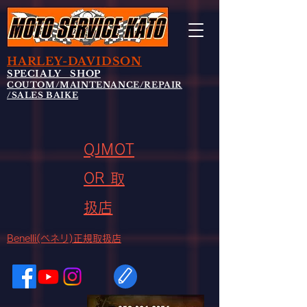
HARLEY-DAVIDSON
SPECIALY SHOP
COUTOM/MAINTENANCE/REPAIR
/SALES BAIKE
QJMOT
OR 取
扱店
Benelli(ベネリ)正規取扱店